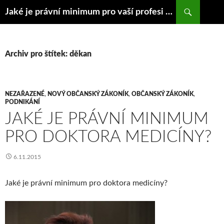
Hledat
Jaké je právní minimum pro vaší profesi nebo jinou oblast vašeho života?
PŘEJÍT K OBSAHU WEBU
Archiv pro štítek: děkan
NEZAŘAZENÉ
,
NOVÝ OBČANSKÝ ZÁKONÍK
,
OBČANSKÝ ZÁKONÍK
,
PODNIKÁNÍ
JAKÉ JE PRÁVNÍ MINIMUM
PRO DOKTORA MEDICÍNY?
6.11.2015
Jaké je právní minimum pro doktora medicíny?