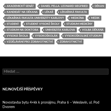
AKADEMICKÝ SENÁT
DANIEL PELLA. LEONARD SIEGFRIED
DĚKAN
KANDIDÁT NA DĚKANA
LÉKAŘ
LÉKAŘSKÁ FAKULTA
LÉKAŘSKÁ FAKULTA UNIVERZITY KARLOVY
MEDICÍNA
MEDIK
STUDENT
STUDENT VYSOKÉ ŠKOLY
STUDIUM MEDICÍNY
STUDIUM NA DOKTORA
UNIVERZITA KARLOVA
VOLBA DĚKANA
VYSOKÁ ŠKOLA
VYSOKOŠKOLÁK
VYSOKOŠKOLSKÉ STUDIUM
VZDĚLÁVÁNÍ PRO ZDRAVOTNICTVÍ
ZDRAVOTNICTVÍ
Vyhledávání
NEJNOVĚJŠÍ PŘÍSPĚVKY
Novostavba bytu 4+kk k pronájmu, Praha 6 – Veleslavín, ul. Pod
Dvorem