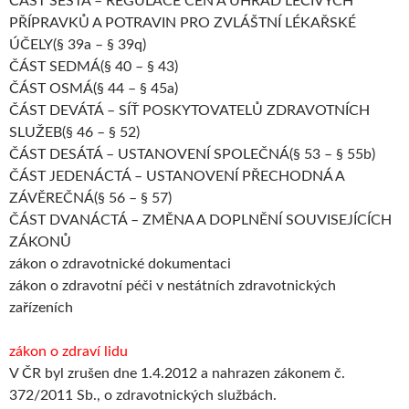
ČÁST ŠESTÁ – REGULACE CEN A ÚHRAD LÉČIVÝCH
PŘÍPRAVKŮ A POTRAVIN PRO ZVLÁŠTNÍ LÉKAŘSKÉ
ÚČELY(§ 39a – § 39q)
ČÁST SEDMÁ(§ 40 – § 43)
ČÁST OSMÁ(§ 44 – § 45a)
ČÁST DEVÁTÁ – SÍŤ POSKYTOVATELŮ ZDRAVOTNÍCH
SLUŽEB(§ 46 – § 52)
ČÁST DESÁTÁ – USTANOVENÍ SPOLEČNÁ(§ 53 – § 55b)
ČÁST JEDENÁCTÁ – USTANOVENÍ PŘECHODNÁ A
ZÁVĚREČNÁ(§ 56 – § 57)
ČÁST DVANÁCTÁ – ZMĚNA A DOPLNĚNÍ SOUVISEJÍCÍCH
ZÁKONŮ
zákon o zdravotnické dokumentaci
zákon o zdravotní péči v nestátních zdravotnických
zařízeních
zákon o zdraví lidu
V ČR byl zrušen dne 1.4.2012 a nahrazen zákonem č.
372/2011 Sb., o zdravotnických službách.