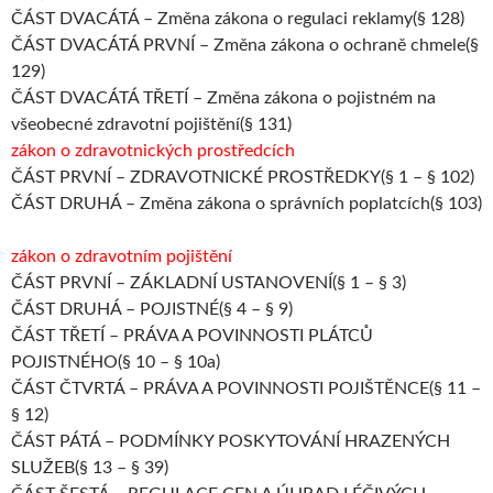
ČÁST DVACÁTÁ – Změna zákona o regulaci reklamy(§ 128)
ČÁST DVACÁTÁ PRVNÍ – Změna zákona o ochraně chmele(§
129)
ČÁST DVACÁTÁ TŘETÍ – Změna zákona o pojistném na
všeobecné zdravotní pojištění(§ 131)
zákon o zdravotnických prostředcích
ČÁST PRVNÍ – ZDRAVOTNICKÉ PROSTŘEDKY(§ 1 – § 102)
ČÁST DRUHÁ – Změna zákona o správních poplatcích(§ 103)
zákon o zdravotním pojištění
ČÁST PRVNÍ – ZÁKLADNÍ USTANOVENÍ(§ 1 – § 3)
ČÁST DRUHÁ – POJISTNÉ(§ 4 – § 9)
ČÁST TŘETÍ – PRÁVA A POVINNOSTI PLÁTCŮ
POJISTNÉHO(§ 10 – § 10a)
ČÁST ČTVRTÁ – PRÁVA A POVINNOSTI POJIŠTĚNCE(§ 11 –
§ 12)
ČÁST PÁTÁ – PODMÍNKY POSKYTOVÁNÍ HRAZENÝCH
SLUŽEB(§ 13 – § 39)